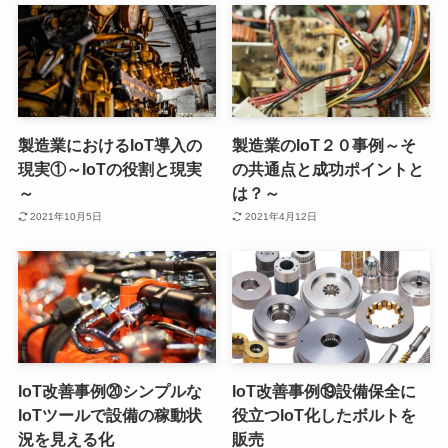
製造業におけるIoT導入の
製造業のIoT２０事例～そ
現実①～IoTの役割と現実
の共通点と成功ポイントと
～
は？～
2021年10月5日
2021年4月12日
IoT改善事例⑳シンプルな
IoT改善事例⑲設備保全に
IoTツールで設備の稼動状
役立つIoT化したボルトを
況を見える化
販売