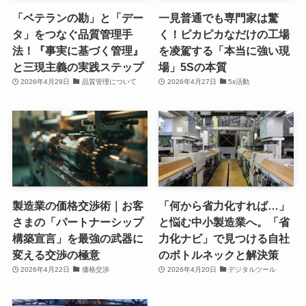
「ベテランの勘」と「デー
一見普通でも専門家は驚
タ」をつなぐ品質管理手
く！ピカピカなだけの工場
法！『事実に基づく管理』
を凌駕する「本当に強い現
と三現主義の実践ステップ
場」5Sの本質
2026年4月29日
品質管理について
2026年4月27日
5s活動
製造業の価格交渉術｜お客
「何から省力化すれば…」
さまの「パートナーシップ
と悩む中小製造業へ。「省
構築宣言」を最強の武器に
力化ナビ」で見つける自社
変える交渉の極意
のボトルネックと解決策
2026年4月22日
価格交渉
2026年4月20日
デジタルツール