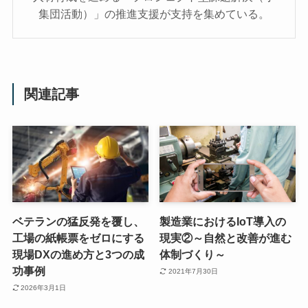
集団活動）」の推進支援が支持を集めている。
関連記事
ベテランの猛反発を覆し、
製造業におけるIoT導入の
工場の紙帳票をゼロにする
現実②～自然と改善が進む
現場DXの進め方と3つの成
体制づくり～
功事例
2021年7月30日
2026年3月1日