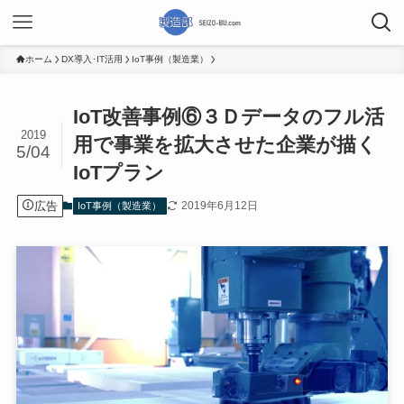
ホーム
DX導入･IT活用
IoT事例（製造業）
IoT改善事例⑥３Ｄデータのフル活
2019
用で事業を拡大させた企業が描く
5/04
IoTプラン
広告
2019年6月12日
IoT事例（製造業）