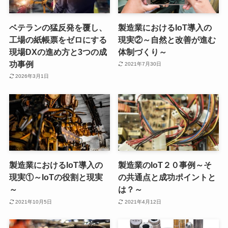
ベテランの猛反発を覆し、
製造業におけるIoT導入の
工場の紙帳票をゼロにする
現実②～自然と改善が進む
現場DXの進め方と3つの成
体制づくり～
功事例
2021年7月30日
2026年3月1日
製造業におけるIoT導入の
製造業のIoT２０事例～そ
現実①～IoTの役割と現実
の共通点と成功ポイントと
～
は？～
2021年10月5日
2021年4月12日