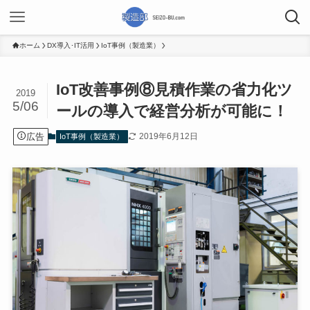
ホーム
DX導入･IT活用
IoT事例（製造業）
IoT改善事例⑧見積作業の省力化ツ
2019
5/06
ールの導入で経営分析が可能に！
広告
2019年6月12日
IoT事例（製造業）