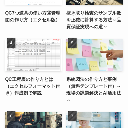
QC7つ道具の使い方⑭管理
抜き取り検査のサンプル数
図の作り方（エクセル版）
を正確に計算する方法～品
質保証実現への道～
QC工程表の作り方とは
系統図法の作り方と事例
（エクセルフォーマット付
（無料テンプレート付）～
き）作成例で解説
現場の課題解決とAI活用法
～