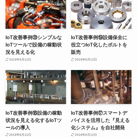
IoT改善事例⑳シンプルな
IoT改善事例⑲設備保全に
IoTツールで設備の稼動状
役立つIoT化したボルトを
況を見える化
販売
2019年6月12日
2019年6月12日
IoT改善事例⑱設備の稼動
IoT改善事例⑰スマートデ
状況を見える化するIoTツ
バイスを活用した『見える
ールの導入
化システム』を自社開発
2019年6月12日
2019年6月12日