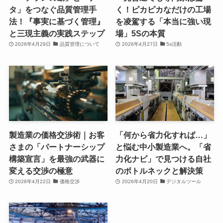
タ」をつなぐ品質管理手
く！ピカピカなだけの工場
法！『事実に基づく管理』
を凌駕する「本当に強い現
と三現主義の実践ステップ
場」5Sの本質
2026年4月29日
品質管理について
2026年4月27日
5s活動
製造業の価格交渉術｜お客
「何から省力化すれば…」
さまの「パートナーシップ
と悩む中小製造業へ。「省
構築宣言」を最強の武器に
力化ナビ」で見つける自社
変える交渉の極意
のボトルネックと解決策
2026年4月22日
価格交渉
2026年4月20日
デジタルツール