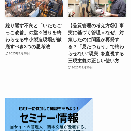
繰り返す不良と「いたちご
【品質管理の考え方③】事
っこ改善」の堂々巡りを終
実に基づく管理＝なぜ、対
わらせる中小製造現場が徹
策したのに問題が再発す
底すべき3つの思考法
る？「見たつもり」で終わ
らせない”現実”を直視する
2025年9月28日
三現主義の正しい使い方
2025年8月30日